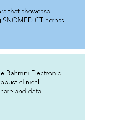
rs that showcase
ng SNOMED CT across
 Bahmni Electronic
obust clinical
 care and data