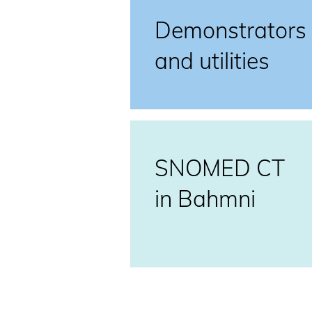
Demonstrators
and utilities
SNOMED CT
in Bahmni