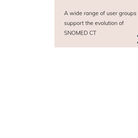
A wide range of user groups 
support the
evolution of
SNOMED CT