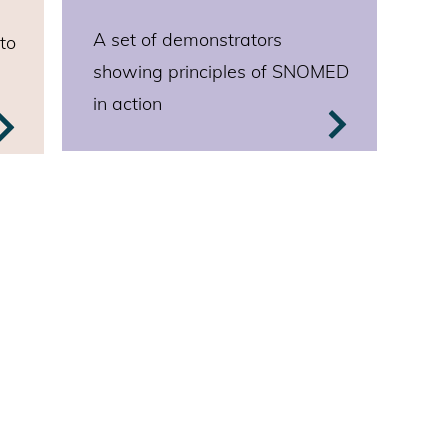
A set of demonstrators
to
showing pr
inciples of SNOMED
in action