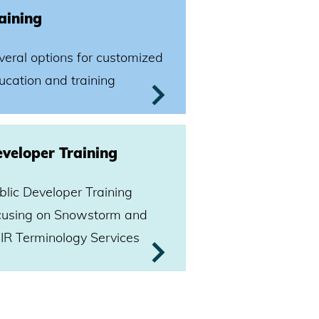
ain
ing
veral options for customized
ucation and training
veloper Training
blic Developer Training
cusing on Snowstorm and
IR Terminology Services